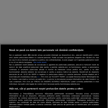
Nouă ne pasă ca datele tale personale să rămână confidențiale
Noi și partenerii noștri
201
stocăm și/sau accesăm informații pe dispozitivul dvs., precum identificatorii cookie
unici pentru prelucrarea datelor cu caracter personal. Puteți accepta sau gestiona alegerile dvs. făcând clic mai
jos sau în orice moment, pe pagina cu politica de confidențialitate. Aceste alegeri vor fi raportate partenerilor noștri
și nu vă vor afecta navigarea.
Mai multe detalii
Noi si partenerii nostri (retelele de socializare si agentiile de publicitate partenere, precum si furnizorii nostri de
servicii de date analitice) prelucram date pentru a permite website-ului sa functioneze, pentru a personaliza
continutul si anunturile publicitare afisate in functie de interesele si/sau profilul dvs., pentru a va oferi
functionalitati aferente retelelor de socializare si pentru a analiza traficul pe website. Beneficiati de drepturile
prevazute de art. 15-22 din GDPR in legatura cu prelucrarea datelor cu caracter personal. Aceste drepturi pot fi
exercitate prin modalitatea indicata
aici
. Prin click pe “ACCEPT TOATE”, acceptati folosirea tuturor Tehnologiilor de
tip Cookie, care implica inclusiv acceptul dvs. cu privire la stocarea/accesarea informatiilor de catre Vendor-ii cu
care colaboram. Prin click pe “VREAU SA MODIFIC SETARILE INDIVIDUAL” puteti schimba preferintele in mod
individual, mai putin cele legate de cookie strict necesare pentru functionarea website-ului.
Atât noi, cât și partenerii noștri prelucrăm datele pentru a oferi:
Dezvoltarea și îmbunătățirea serviciilor. Măsurarea performanței reclamelor. Stocarea și/sau accesarea
informațiilor de pe un dispozitiv. Utilizarea profilurilor pentru selectarea conținutului personalizat. Crearea
profilurilor de conținut personalizat. Utilizarea profilurilor pentru selectarea publicității personalizate. Crearea
profilurilor pentru publicitate personalizată. Măsurarea performanței conținutului. Înțelegerea publicului prin
statistici sau combinații de date din surse diferite. Utilizarea de date limitate pentru a selecta publicitatea.
Utilizarea datelor limitate pentru a selecta conținutul. Date precise de geolocație și identificarea prin scanarea
dispozitivului.