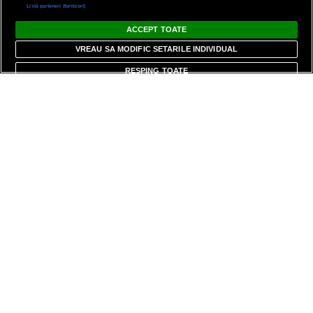
Listă parteneri (furnizori)
ACCEPT TOATE
VREAU SA MODIFIC SETARILE INDIVIDUAL
RESPING TOATE
Urmăriți-ne și pe
Bine ai venit pe